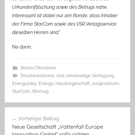
Urkundenfälschung sowie des Betrugs nahe.
Interessant ist dabei nur am Rande, dass Inhaber
der Firma StarCom sowie des VSR Verlagsservice
dieselben Herren sind.“
Na dann..
Strom/Ökostrom
Drückerkolonne
,
e2d
,
einstweilige Verfügung
,
Energy2day
,
Entega
,
Haustürgeschäft
,
sorglosstrom
,
StarCom
,
Wemag
Beitragsnavigation
Vorheriger Beitrag
Neue Gesellschaft „Vattenfall Europe
Innovation GmbH“ soll’s richten