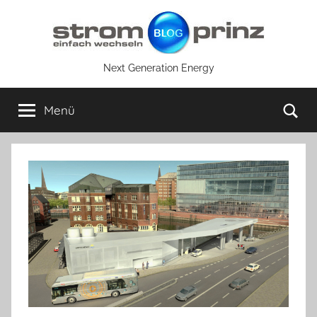
Zum
Inhalt
springen
Next Generation Energy
Su
Menü