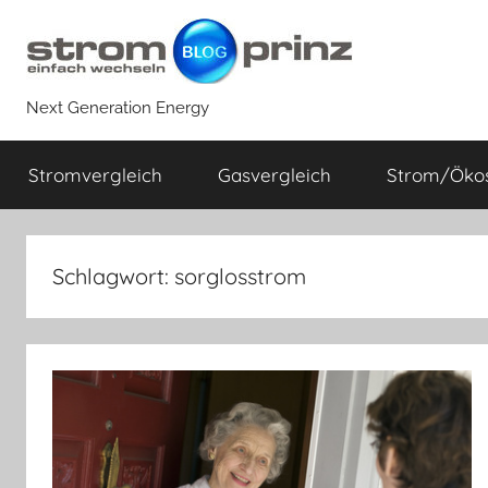
Zum
Inhalt
springen
Next Generation Energy
Stromvergleich
Gasvergleich
Strom/Öko
Schlagwort:
sorglosstrom