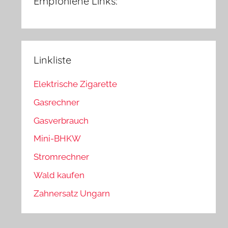
Empfohlene Links:
Linkliste
Elektrische Zigarette
Gasrechner
Gasverbrauch
Mini-BHKW
Stromrechner
Wald kaufen
Zahnersatz Ungarn