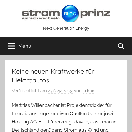
Zum
Inhalt
springen
Next Generation Energy
Su
Menü
Keine neuen Kraftwerke für
Elektroautos
Veröffentlicht am
27/04/2009
von
admin
Matthias Willenbacher ist Projektentwickler für
Energie aus regenerativen Quellen bei der juwi
Holding AG. Er ist überzeugt davon, dass man in
Deutschland genügend Strom aus Wind und