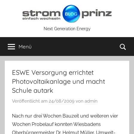
Zum
Inhalt
springen
Next Generation Energy
Su
Menü
ESWE Versorgung errichtet
Photovoltaikanlage und macht
Schule autark
Veröffentlicht am
24/08/2009
von
admin
Nach nur drei Wochen Bauzeit und weiteren vier
Wochen Probelauf konnten Wiesbadens
Oberbürgermeister Dr. Helmut Müller, Umwelt-