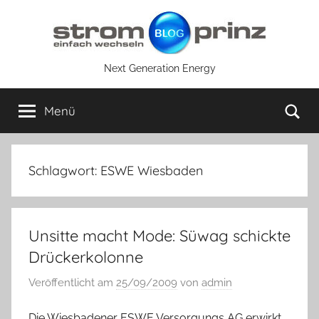
Zum
Inhalt
springen
Next Generation Energy
Su
Menü
Schlagwort:
ESWE Wiesbaden
Unsitte macht Mode: Süwag schickte
Drückerkolonne
Veröffentlicht am
25/09/2009
von
admin
Die Wiesbadener ESWE Versorgungs AG erwirkt