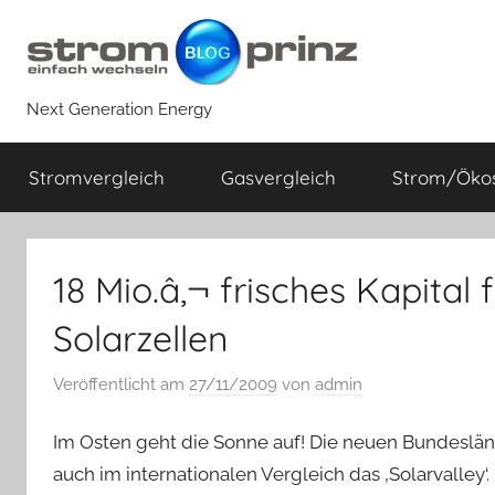
Zum
Inhalt
springen
Next Generation Energy
Stromvergleich
Gasvergleich
Strom/Öko
18 Mio.â‚¬ frisches Kapital 
Solarzellen
Veröffentlicht am
27/11/2009
von
admin
Im Osten geht die Sonne auf! Die neuen Bundeslän
auch im internationalen Vergleich das ‚Solarvalley‘