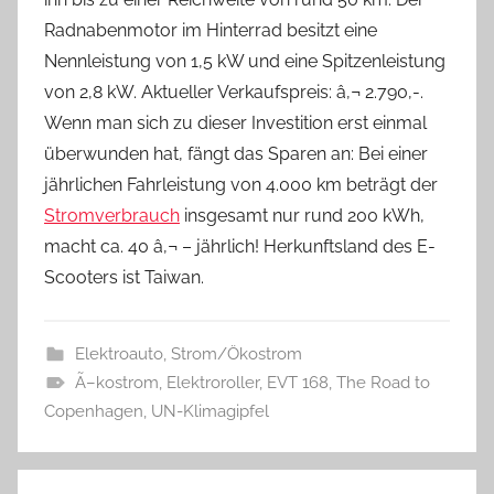
Radnabenmotor im Hinterrad besitzt eine
Nennleistung von 1,5 kW und eine Spitzenleistung
von 2,8 kW. Aktueller Verkaufspreis: â‚¬ 2.790,-.
Wenn man sich zu dieser Investition erst einmal
überwunden hat, fängt das Sparen an: Bei einer
jährlichen Fahrleistung von 4.000 km beträgt der
Stromverbrauch
insgesamt nur rund 200 kWh,
macht ca. 40 â‚¬ – jährlich! Herkunftsland des E-
Scooters ist Taiwan.
Elektroauto
,
Strom/Ökostrom
Ã–kostrom
,
Elektroroller
,
EVT 168
,
The Road to
Copenhagen
,
UN-Klimagipfel
Beitragsnavigation