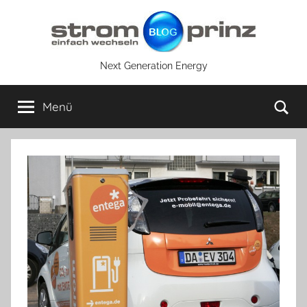
Zum
Inhalt
springen
Next Generation Energy
Su
Menü