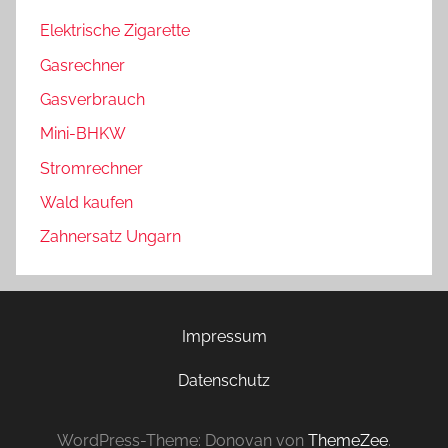
Elektrische Zigarette
Gasrechner
Gasverbrauch
Mini-BHKW
Stromrechner
Wald kaufen
Zahnersatz Ungarn
Impressum
Datenschutz
WordPress-Theme: Donovan von
ThemeZee
.