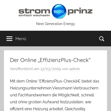
Zum
Inhalt
springen
Next Generation Energy
Su
Menü
Der Online „EffizienzPlus-Check“
Veröffentlicht am
13/03/2009
von
admin
Mit dem Online “EffizienzPlus-Checkâ€ bietet das
Heizungsunternehmen Viessmann Verbrauchern
und Fachhandwerkern die Möglichkeit, schnell
und ohne großen Aufwand festzustellen, wie
effizient eine Heizung arbeitet. Gleichzeitig