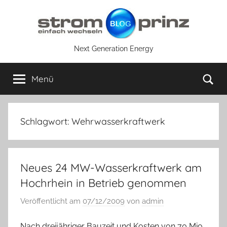
Zum
Inhalt
springen
Next Generation Energy
Su
Menü
Schlagwort:
Wehrwasserkraftwerk
Neues 24 MW-Wasserkraftwerk am
Hochrhein in Betrieb genommen
Veröffentlicht am
07/12/2009
von
admin
Nach dreijähriger Bauzeit und Kosten von 70 Mio.