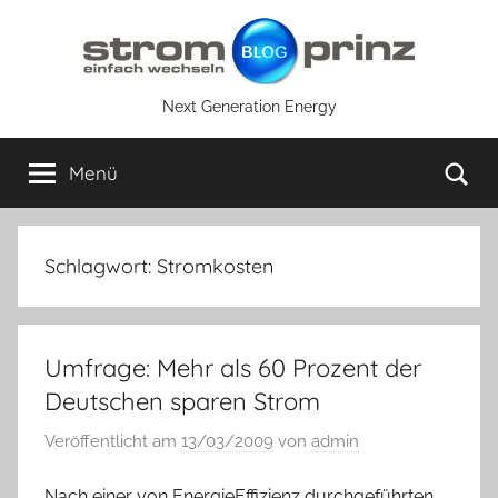
Zum
Inhalt
springen
Next Generation Energy
Su
Menü
Schlagwort:
Stromkosten
Umfrage: Mehr als 60 Prozent der
Deutschen sparen Strom
Veröffentlicht am
13/03/2009
von
admin
Nach einer von EnergieEffizienz durchgeführten,