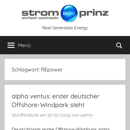
Zum
Inhalt
springen
Next Generation Energy
Su
Menü
Schlagwort:
REpower
alpha ventus: erster deutscher
Offshore-Windpark steht
Veröffentlicht am
16/11/2009
von
admin
Deutschlands erster Offshore-Windpark alpha