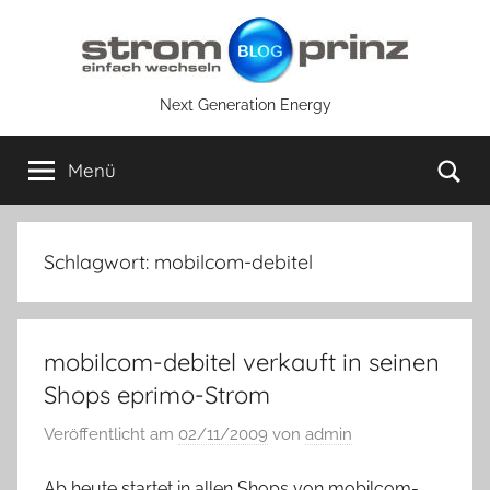
Zum
Inhalt
springen
Next Generation Energy
Su
Menü
Schlagwort:
mobilcom-debitel
mobilcom-debitel verkauft in seinen
Shops eprimo-Strom
Veröffentlicht am
02/11/2009
von
admin
Ab heute startet in allen Shops von mobilcom-