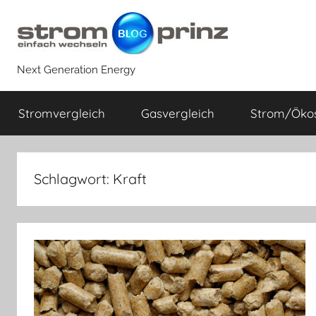
Zum
Inhalt
springen
Next Generation Energy
Stromvergleich
Gasvergleich
Strom/Öko
Schlagwort:
Kraft