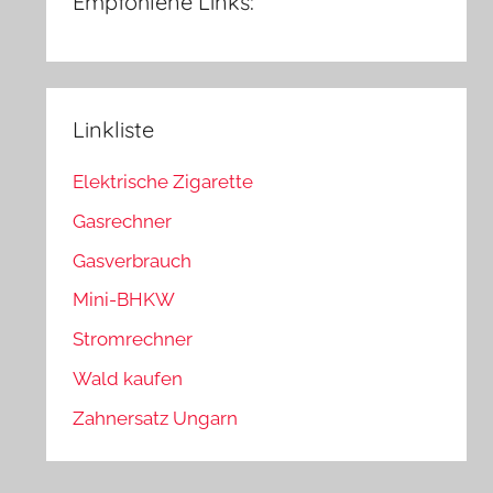
Empfohlene Links:
Linkliste
Elektrische Zigarette
Gasrechner
Gasverbrauch
Mini-BHKW
Stromrechner
Wald kaufen
Zahnersatz Ungarn