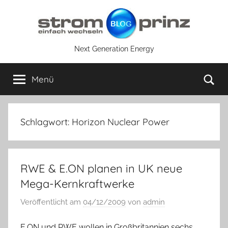
Zum
Inhalt
springen
Next Generation Energy
Su
Menü
Schlagwort:
Horizon Nuclear Power
RWE & E.ON planen in UK neue
Mega-Kernkraftwerke
Veröffentlicht am
04/12/2009
von
admin
E.ON und RWE wollen in Großbritannien sechs