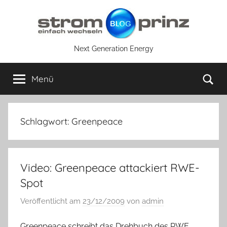
Zum
Inhalt
springen
Next Generation Energy
Su
Menü
Schlagwort:
Greenpeace
Video: Greenpeace attackiert RWE-
Spot
Veröffentlicht am
23/12/2009
von
admin
Greenpeace schreibt das Drehbuch des RWE