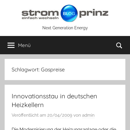
Zum
Inhalt
springen
Next Generation Energy
Su
Menü
Schlagwort:
Gaspreise
Innovationsstau in deutschen
Heizkellern
Veröffentlicht am
20/04/2009
von
admin
Die Modernisierung der Heizungsanlage oder die