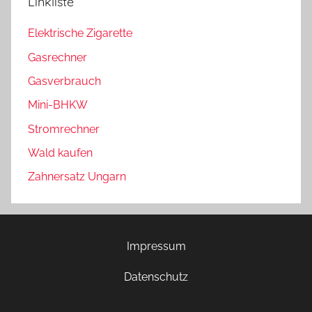
Linkliste
Elektrische Zigarette
Gasrechner
Gasverbrauch
Mini-BHKW
Stromrechner
Wald kaufen
Zahnersatz Ungarn
Impressum
Datenschutz