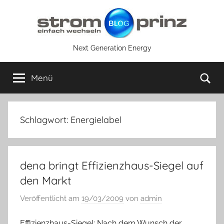
Zum
Inhalt
springen
Next Generation Energy
Su
Menü
Schlagwort:
Energielabel
dena bringt Effizienzhaus-Siegel auf
den Markt
Veröffentlicht am
19/03/2009
von
admin
Effizienzhaus-Siegel: Nach dem Wunsch der