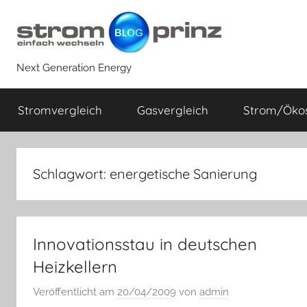
Zum
Inhalt
springen
Next Generation Energy
Stromvergleich
Gasvergleich
Strom/Öko
Schlagwort:
energetische Sanierung
Innovationsstau in deutschen
Heizkellern
Veröffentlicht am
20/04/2009
von
admin