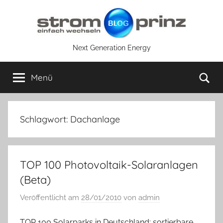
Zum
Inhalt
springen
Next Generation Energy
Su
Menü
Schlagwort:
Dachanlage
TOP 100 Photovoltaik-Solaranlagen
(Beta)
Veröffentlicht am
28/01/2010
von
admin
TOP 100 Solarparks in Deutschland: sortierbare