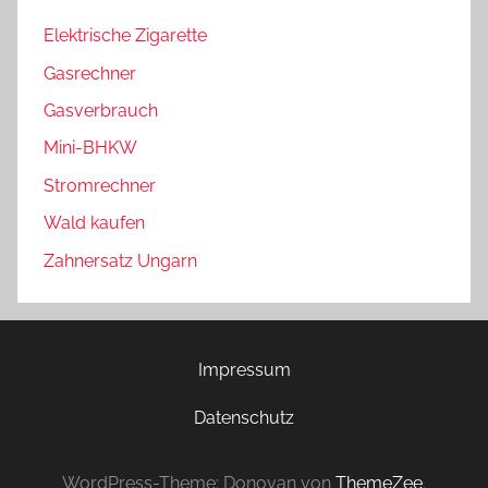
Elektrische Zigarette
Gasrechner
Gasverbrauch
Mini-BHKW
Stromrechner
Wald kaufen
Zahnersatz Ungarn
Impressum
Datenschutz
WordPress-Theme: Donovan von
ThemeZee
.