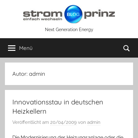
Zum
Inhalt
springen
Next Generation Energy
Su
Menü
Autor:
admin
Innovationsstau in deutschen
Heizkellern
Veröffentlicht am
20/04/2009
von
admin
Die Modernisierung der Heizungsanlage oder die