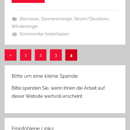
Biomasse
,
Sonnenenergie
,
Strom/Ökostrom
,
Windenergie
Kommentar hinterlassen
Beitragsnavigation
Vorherige
«
1
2
3
4
Beiträge
Bitte um eine kleine Spende
Bitte spenden Sie, wenn Ihnen die Arbeit auf
dieser Website wertvoll erscheint.
Empfohlene Links: